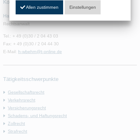
Kontakt
Allen zustimmen
Einstellungen
Hans-Werner Behm
Rechtsanwalt
Tel.: + 49 (0)30 / 2 04 43 03
Fax: + 49 (0)30 / 2 04 44 30
E-Mail:
h-wbehm@t-online.de
Tätigkeitsschwerpunkte
Gesellschaftsrecht
Verkehrsrecht
Versicherungsrecht
Schadens- und Haftungsrecht
Zollrecht
Strafrecht