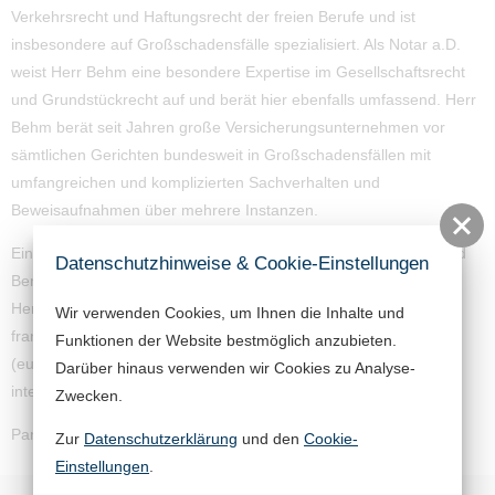
Verkehrsrecht und Haftungsrecht der freien Berufe und ist
insbesondere auf Großschadensfälle spezialisiert. Als Notar a.D.
weist Herr Behm eine besondere Expertise im Gesellschaftsrecht
und Grundstückrecht auf und berät hier ebenfalls umfassend. Herr
Behm berät seit Jahren große Versicherungsunternehmen vor
sämtlichen Gerichten bundesweit in Großschadensfällen mit
umfangreichen und komplizierten Sachverhalten und
Beweisaufnahmen über mehrere Instanzen.
Ein weiterer Schwerpunkt der Tätigkeit liegt in der Betreuung und
Datenschutzhinweise & Cookie-Einstellungen
Beratung von ausländischen Privatpersonen und Unternehmen.
Herr Behm berät in verhandlungssicherer englischer und
Wir verwenden Cookies, um Ihnen die Inhalte und
französischer Sprache. Besondere Expertise hat Herr Behm im
Funktionen der Website bestmöglich anzubieten.
(europäischen) Zollrecht und in Rechtsstreitigkeiten mit
Darüber hinaus verwenden wir Cookies zu Analyse-
internationalem Bezug.
Zwecken.
Partner bis 10.09.2020
Zur
Datenschutzerklärung
und den
Cookie-
Einstellungen
.